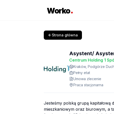
.
Worko
Strona główna
Asystent/ Asyste
Centrum Holding 1 Spó
Kraków, Podgórze Duch
Pełny etat
Umowa zlecenie
Praca stacjonarna
Jesteśmy polską grupą kapitałową d
mieszkaniowym oraz biurowym, a ta