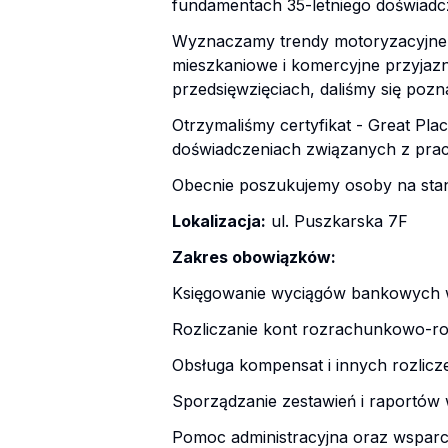
fundamentach 35-letniego doświadcze
Wyznaczamy trendy motoryzacyjne, 
mieszkaniowe i komercyjne przyjazne
przedsięwzięciach, daliśmy się poz
Otrzymaliśmy certyfikat - Great Pla
doświadczeniach związanych z pracą
Obecnie poszukujemy osoby na stan
Lokalizacja:
ul. Puszkarska 7F
Zakres obowiązków:
Księgowanie wyciągów bankowych 
Rozliczanie kont rozrachunkowo-ro
Obsługa kompensat i innych rozlic
Sporządzanie zestawień i raportów
Pomoc administracyjna oraz wsparci