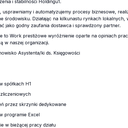
nia i stabilności Holdingu1.
usprawniamy i automatyzujemy procesy biznesowe, realiz
 środowisku. Działając na kilkunastu rynkach lokalnych, w
nać jako godny zaufania dostawca i sprawdzony partner.
ce to Work prestiżowe wyróżnienie oparte na opiniach pra
 w naszej organizacji.
owisko Asystenta/ki ds. Księgowości
w spółkach H1
zliczeniowych
zeń przez skrzynki dedykowane
 w programie Excel
e w bieżącej pracy działu