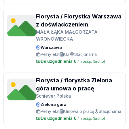
Florysta / Florystka Warszawa
z doświadczeniem
MAŁA ŁĄKA MAŁGORZATA
WRONOWIECKA
Warszawa
Pełny etat
UZ
Stacjonarna
Do uzgodnienia
€
/miesiąc
(brutto)
Florysta / florystka Zielona
góra umowa o pracę
Schiever Polska
Zielona góra
Pełny etat
Umowa o pracę
Stacjonarna
Do uzgodnienia
€
/miesiąc
(brutto)