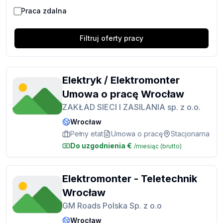
Praca zdalna
Filtruj oferty pracy
Elektryk / Elektromonter
Umowa o pracę Wrocław
ZAKŁAD SIECI I ZASILANIA sp. z o.o.
Wrocław
Pełny etat
Umowa o pracę
Stacjonarna
Do uzgodnienia
€
/miesiąc
(brutto)
Elektromonter - Teletechnik
Wrocław
GM Roads Polska Sp. z o.o
Wrocław