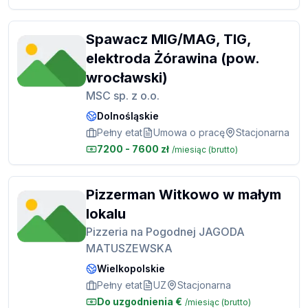
Spawacz MIG/MAG, TIG,
elektroda Żórawina (pow.
wrocławski)
MSC sp. z o.o.
Dolnośląskie
Pełny etat
Umowa o pracę
Stacjonarna
7200 - 7600 zł
/miesiąc
(brutto)
Pizzerman Witkowo w małym
lokalu
Pizzeria na Pogodnej JAGODA
MATUSZEWSKA
Wielkopolskie
Pełny etat
UZ
Stacjonarna
Do uzgodnienia
€
/miesiąc
(brutto)