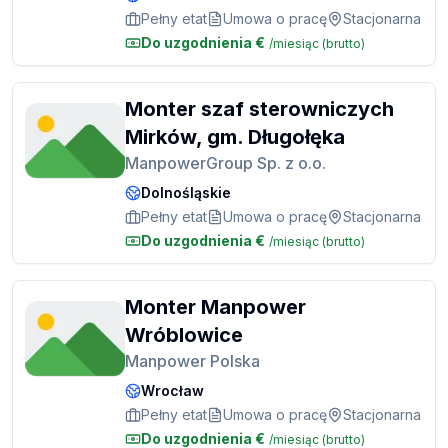
Pełny etat
Umowa o pracę
Stacjonarna
Do uzgodnienia
€
/miesiąc
(brutto)
Monter szaf sterowniczych
Mirków, gm. Długołęka
ManpowerGroup Sp. z o.o.
Dolnośląskie
Pełny etat
Umowa o pracę
Stacjonarna
Do uzgodnienia
€
/miesiąc
(brutto)
Monter Manpower
Wróblowice
Manpower Polska
Wrocław
Pełny etat
Umowa o pracę
Stacjonarna
Do uzgodnienia
€
/miesiąc
(brutto)