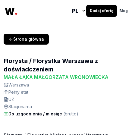
.
W
Dodaj ofertę
Blog
Strona główna
Florysta / Florystka Warszawa z
doświadczeniem
MAŁA ŁĄKA MAŁGORZATA WRONOWIECKA
Warszawa
Pełny etat
UZ
Stacjonarna
Do uzgodnienia
/ miesiąc
(brutto)