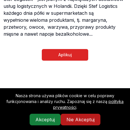
usług logistycznych w Holandii. Dzięki Stef Logistics
każdego dnia półki w supermarketach są
wypełnione wieloma produktami, tj. margaryna,
przetwory, owoce, warzywa, przyprawy produkty
mięsne a nawet napoje bezalkoholowe...
Aplikuj
Nasza strona używa plików cookie w celu poprawy
Worko
funkcjonowania i analizy ruchu. Zapoznaj się z naszą
polityką
Łączenie firm z najlepszymi pracownikami
prywatności
.
Kontakt
O nas
Polityka prywatności
Regulamin
Akceptuj
Nie Akceptuj
©
2026
Worko, Inc.
Wszelkie prawa zastrzeżone.