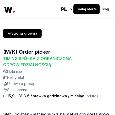
.
W
Dodaj ofertę
Blog
Strona główna
(M/K) Order picker
TIMING SPÓŁKA Z OGRANICZONĄ
ODPOWIEDZIALNOŚCIĄ
Holandia
Pełny etat
Umowa o pracę
Stacjonarna
15,9 - 31,8 € / stawka godzinowa
/ miesiąc
(brutto)
Stef Logistiek - jest jednym z największych dostawców