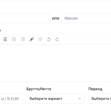
или
и
Брутто/Нетто
Период