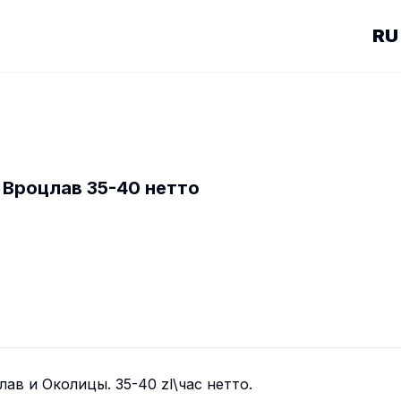
 Вроцлав 35-40 нетто
ав и Oколицы. 35-40 zl\час неттo.