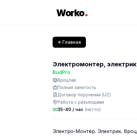
.
Worko
Главная
Электромонтер, электрик
BudPro
Вроцлав
Полная занятость
Договор поручения (UZ)
Работа с разъездами
35-40
/ час
(нетто)
Электрo-Мoнтёр. Электрик. Врoцл