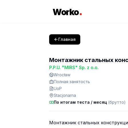
.
Worko
Главная
Монтажник стальных кон
P.P.U. "MIRS" Sp. z o.o.
Wrocław
Полная занятость
UoP
Stacjonarna
По итогам теста
/ месяц
(брутто)
Монтажник стальных конструкци