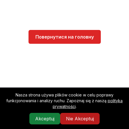
Повернутися на головну
Nasza strona używa plików cookie w celu poprawy
Worko
funkcjonowania i analizy ruchu. Zapoznaj się z naszą
polityką
Поєднуємо компанії з найкращими співробітниками
prywatności
.
Контакти
Про нас
Політика конфіденційності
Регламент
Akceptuj
Nie Akceptuj
©
2026
Worko, Inc.
Усі права захищені.