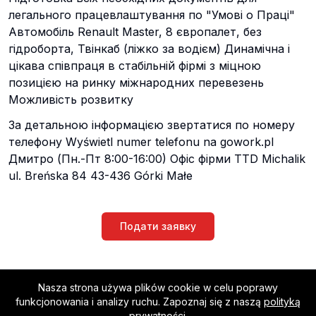
легального працевлаштування по "Умові о Праці"
Автомобіль Renault Master, 8 європалет, без
гідроборта, Твінкаб (ліжко за водієм) Динамічна і
цікава співпраця в стабільній фірмі з міцною
позицією на ринку міжнародних перевезень
Можливість розвитку
За детальною інформацією звертатися по номеру
телефону Wyświetl numer telefonu na gowork.pl
Дмитро (Пн.-Пт 8:00-16:00) Офіс фірми TTD Michalik
ul. Breńska 84 43-436 Górki Małe
Подати заявку
Nasza strona używa plików cookie w celu poprawy
Worko
funkcjonowania i analizy ruchu. Zapoznaj się z naszą
polityką
Поєднуємо компанії з найкращими співробітниками
prywatności
.