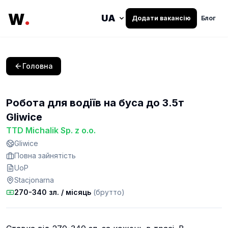
.
W
Додати вакансію
Блог
Головна
Робота для водіїв на буса до 3.5т
Gliwice
TTD Michalik Sp. z o.o.
Gliwice
Повна зайнятість
UoP
Stacjonarna
270-340 зл.
/ місяць
(брутто)