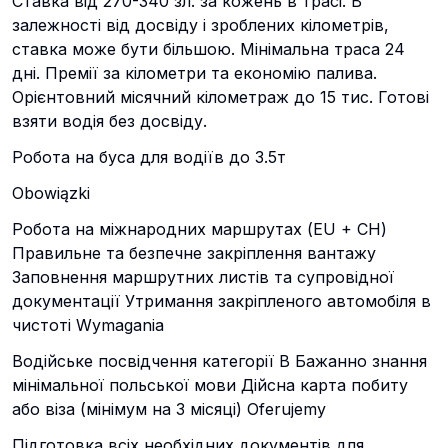
Ставка від 270-340 зл. за кожень в трасі. В
залежності від досвіду і зроблених кілометрів,
ставка може бути більшою. Мінімальна траса 24
дні. Премії за кілометри та економію палива.
Орієнтовний місячний кілометраж до 15 тис. Готові
взяти водія без досвіду.
Робота на буса для водіїв до 3.5т
Obowiązki
Робота на міжнародних маршрутах (EU + CH)
Правильне та безпечне закріплення вантажу
Заповнення маршрутних листів та супровідної
документації Утримання закріпленого автомобіля в
чистоті Wymagania
Водійське посвідчення категорії В Бажанно знання
мінімальної польської мови Дійсна карта побиту
або віза (мінімум на 3 місяці) Oferujemy
Підготовка всіх необхідних документів для